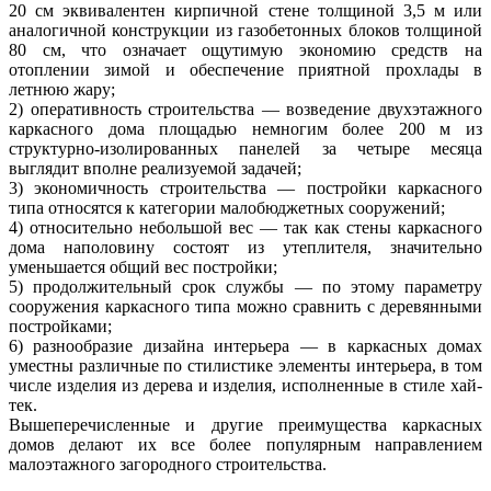
20 см эквивалентен кирпичной стене толщиной 3,5 м или
аналогичной конструкции из газобетонных блоков толщиной
80 см, что означает ощутимую экономию средств на
отоплении зимой и обеспечение приятной прохлады в
летнюю жару;
2) оперативность строительства — возведение двухэтажного
каркасного дома площадью немногим более 200 м из
структурно-изолированных панелей за четыре месяца
выглядит вполне реализуемой задачей;
3) экономичность строительства — постройки каркасного
типа относятся к категории малобюджетных сооружений;
4) относительно небольшой вес — так как стены каркасного
дома наполовину состоят из утеплителя, значительно
уменьшается общий вес постройки;
5) продолжительный срок службы — по этому параметру
сооружения каркасного типа можно сравнить с деревянными
постройками;
6) разнообразие дизайна интерьера — в каркасных домах
уместны различные по стилистике элементы интерьера, в том
числе изделия из дерева и изделия, исполненные в стиле хай-
тек.
Вышеперечисленные и другие преимущества каркасных
домов делают их все более популярным направлением
малоэтажного загородного строительства.