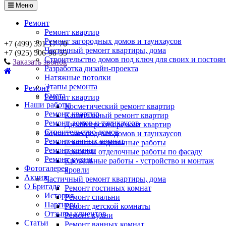
Меню
Ремонт
Ремонт квартир
Ремонт загородных домов и таунхаусов
+7 (499) 391-17-70
Частичный ремонт квартиры, дома
+7 (925) 506-98-55
Строительство домов под ключ для своих и постоя
Заказать звонок
Разработка дизайн-проекта
Натяжные потолки
Этапы ремонта
Ремонт
Смета
Ремонт квартир
Наши работы
Косметический ремонт квартир
Ремонт квартир
Капитальный ремонт квартир
Ремонт домов и таунхаусов
Дизайнерский ремонт квартир
Строительство домов
Ремонт загородных домов и таунхаусов
Ремонт ванных комнат
Ремонт и отделочные работы
Ремонт комнат
Ремонт и отделочные работы по фасаду
Ремонт кухни
Кровельные работы - устройство и монтаж
Фотогалерея
кровли
Акции
Частичный ремонт квартиры, дома
О Бригаде
Ремонт гостиных комнат
История
Ремонт спальни
Партнеры
Ремонт детской комнаты
Отзывы клиентов
Ремонт кухни
Статьи
Ремонт ванных комнат