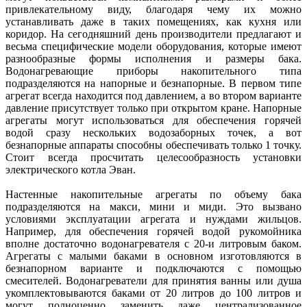
привлекательному виду, благодаря чему их можно
устанавливать даже в таких помещениях, как кухня или
коридор. На сегодняшний день производители предлагают и
весьма специфические модели оборудования, которые имеют
разнообразные формы исполнения и размеры бака.
Водонагревающие приборы накопительного типа
подразделяются на напорные и безнапорные. В первом типе
агрегат всегда находится под давлением, а во втором варианте
давление присутствует только при открытом кране. Напорные
агрегаты могут использоваться для обеспечения горячей
водой сразу нескольких водозаборных точек, а вот
безнапорные аппараты способны обеспечивать только 1 точку.
Стоит всегда просчитать целесообразность установки
электрического котла Эван.
Настенные накопительные агрегаты по объему бака
подразделяются на макси, мини и миди. Это вызвано
условиями эксплуатации агрегата и нуждами жильцов.
Например, для обеспечения горячей водой рукомойника
вполне достаточно водонагревателя с 20-и литровым баком.
Агрегаты с малыми баками в основном изготовляются в
безнапорном варианте и подключаются с помощью
смесителей. Водонагреватели для принятия ванны или душа
укомплектовываются баками от 20 литров до 100 литров и
могут полноценно заменить даже централизованное