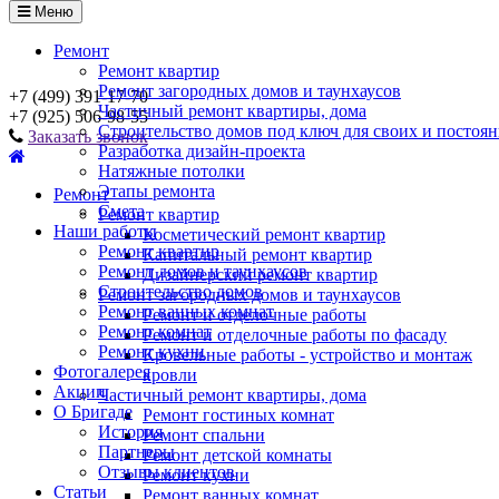
Меню
Ремонт
Ремонт квартир
Ремонт загородных домов и таунхаусов
+7 (499) 391-17-70
Частичный ремонт квартиры, дома
+7 (925) 506-98-55
Строительство домов под ключ для своих и постоя
Заказать звонок
Разработка дизайн-проекта
Натяжные потолки
Этапы ремонта
Ремонт
Смета
Ремонт квартир
Наши работы
Косметический ремонт квартир
Ремонт квартир
Капитальный ремонт квартир
Ремонт домов и таунхаусов
Дизайнерский ремонт квартир
Строительство домов
Ремонт загородных домов и таунхаусов
Ремонт ванных комнат
Ремонт и отделочные работы
Ремонт комнат
Ремонт и отделочные работы по фасаду
Ремонт кухни
Кровельные работы - устройство и монтаж
Фотогалерея
кровли
Акции
Частичный ремонт квартиры, дома
О Бригаде
Ремонт гостиных комнат
История
Ремонт спальни
Партнеры
Ремонт детской комнаты
Отзывы клиентов
Ремонт кухни
Статьи
Ремонт ванных комнат