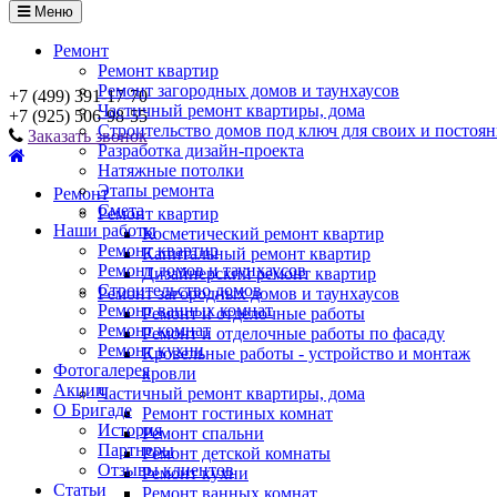
Меню
Ремонт
Ремонт квартир
Ремонт загородных домов и таунхаусов
+7 (499) 391-17-70
Частичный ремонт квартиры, дома
+7 (925) 506-98-55
Строительство домов под ключ для своих и постоя
Заказать звонок
Разработка дизайн-проекта
Натяжные потолки
Этапы ремонта
Ремонт
Смета
Ремонт квартир
Наши работы
Косметический ремонт квартир
Ремонт квартир
Капитальный ремонт квартир
Ремонт домов и таунхаусов
Дизайнерский ремонт квартир
Строительство домов
Ремонт загородных домов и таунхаусов
Ремонт ванных комнат
Ремонт и отделочные работы
Ремонт комнат
Ремонт и отделочные работы по фасаду
Ремонт кухни
Кровельные работы - устройство и монтаж
Фотогалерея
кровли
Акции
Частичный ремонт квартиры, дома
О Бригаде
Ремонт гостиных комнат
История
Ремонт спальни
Партнеры
Ремонт детской комнаты
Отзывы клиентов
Ремонт кухни
Статьи
Ремонт ванных комнат