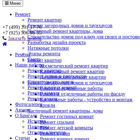
Меню
Ремонт
Ремонт квартир
Ремонт загородных домов и таунхаусов
+7 (499) 391-17-70
Частичный ремонт квартиры, дома
+7 (925) 506-98-55
Строительство домов под ключ для своих и постоя
Заказать звонок
Разработка дизайн-проекта
Натяжные потолки
Этапы ремонта
Ремонт
Смета
Ремонт квартир
Наши работы
Косметический ремонт квартир
Ремонт квартир
Капитальный ремонт квартир
Ремонт домов и таунхаусов
Дизайнерский ремонт квартир
Строительство домов
Ремонт загородных домов и таунхаусов
Ремонт ванных комнат
Ремонт и отделочные работы
Ремонт комнат
Ремонт и отделочные работы по фасаду
Ремонт кухни
Кровельные работы - устройство и монтаж
Фотогалерея
кровли
Акции
Частичный ремонт квартиры, дома
О Бригаде
Ремонт гостиных комнат
История
Ремонт спальни
Партнеры
Ремонт детской комнаты
Отзывы клиентов
Ремонт кухни
Статьи
Ремонт ванных комнат